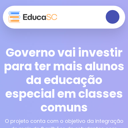
Governo vai investir
para ter mais alunos
da educação
especial em classes
comuns
O projeto conta com o objetivo da integração