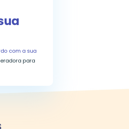
 sua
ordo com a sua
peradora para
s