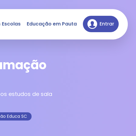
 Escolas
Educação em Pauta
Entrar
ramação
)
os estudos de sala
ção Educa SC