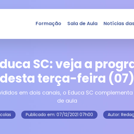
Formação
Sala de Aula
Notícias das
Educa SC: veja a prog
desta terça-feira (07
ididos em dois canais, o Educa SC complementa 
de aula
scolas
Publicado em:
07/12/2021 07h00
Autor: Reda