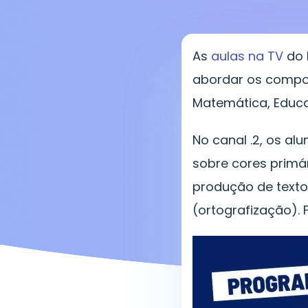
As
aulas na TV
do 
abordar os compone
Matemática, Educaç
No canal .2, os a
sobre cores primár
produção de textos
(ortografização). 