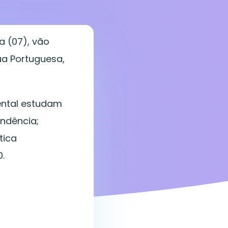
a (07), vão
ua Portuguesa,
ental estudam
endência;
tica
.