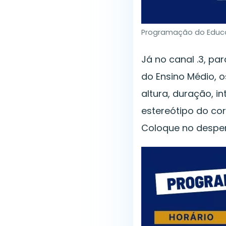
Programação do Educa 
Já no canal .3, pa
do Ensino Médio, 
altura, duração, i
estereótipo do cor
Coloque no desper