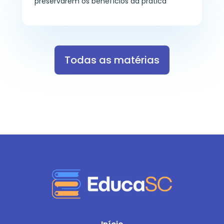
preservarem os benefícios da prática
Todas as matérias