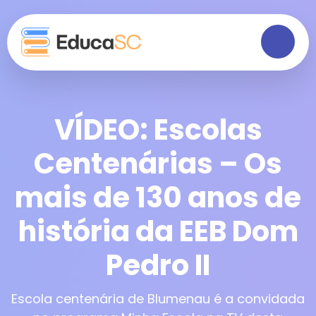
VÍDEO: Escolas
Centenárias – Os
mais de 130 anos de
história da EEB Dom
Pedro II
Escola centenária de Blumenau é a convidada