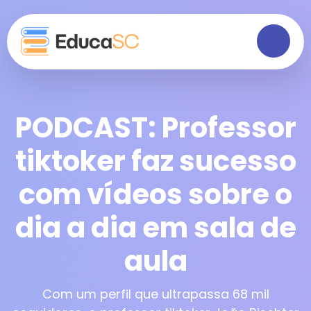
PODCAST: Professor
tiktoker faz sucesso
com vídeos sobre o
dia a dia em sala de
aula
Com um perfil que ultrapassa 68 mil